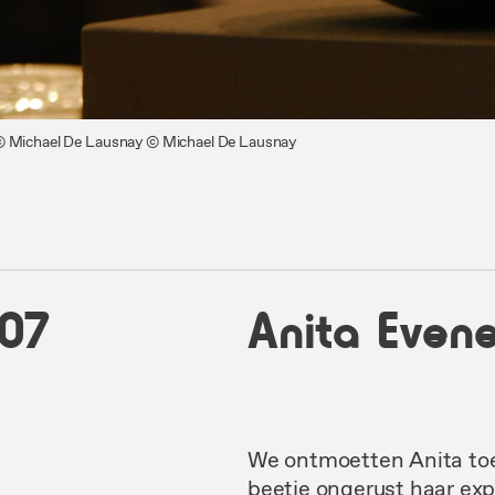
 © Michael De Lausnay
© Michael De Lausnay
07
Anita Even
We ontmoetten Anita toe
beetje ongerust haar ex