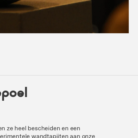
epoel
n ze heel bescheiden en een
perimentele wandtapijten aan onze