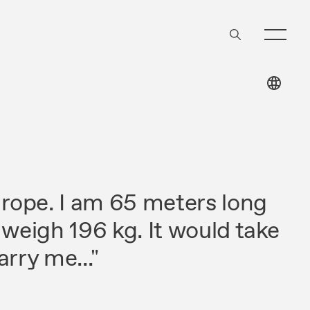
 rope. I am 65 meters long
 weigh 196 kg. It would take
rry me..."