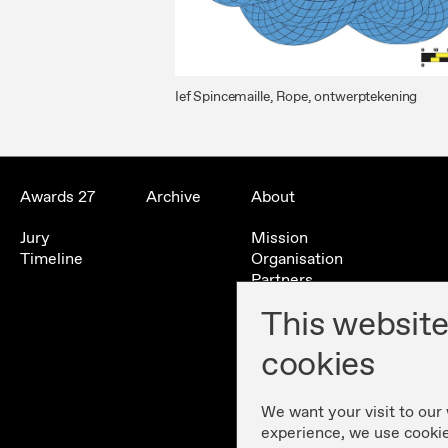
Ief Spincemaille, Rope, ontwerptekening
Awards 27
Archive
About
Jury
Mission
Timeline
Organisation
Partners
Contact
This website
History
cookies
We want your visit to our
experience, we use cooki