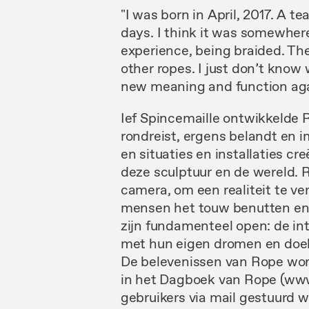
"I was born in April, 2017. A t
days. I think it was somewhere
experience, being braided. Th
other ropes. I just don’t know 
new meaning and function aga
Ief Spincemaille ontwikkelde R
rondreist, ergens belandt en i
en situaties en installaties c
deze sculptuur en de wereld. 
camera, om een realiteit te ve
mensen het touw benutten en 
zijn fundamenteel open: de in
met hun eigen dromen en doel
De belevenissen van Rope wor
in het Dagboek van Rope (www
gebruikers via mail gestuurd w