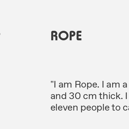
9
ROPE
y
"I am Rope. I am a
and 30 cm thick. I
eleven people to ca