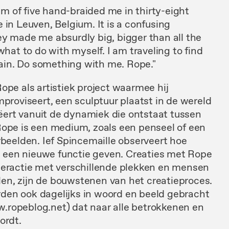
eam of five hand-braided me in thirty-eight
 in Leuven, Belgium. It is a confusing
ey made me absurdly big, bigger than all the
what to do with myself. I am traveling to find
in. Do something with me. Rope."
ope als artistiek project waarmee hij
mproviseert, een sculptuur plaatst in de wereld
reëert vanuit de dynamiek die ontstaat tussen
Rope is een medium, zoals een penseel of een
rbeelden. Ief Spincemaille observeert hoe
een nieuwe functie geven. Creaties met Rope
teractie met verschillende plekken en mensen
en, zijn de bouwstenen van het creatieproces.
den ook dagelijks in woord en beeld gebracht
.ropeblog.net) dat naar alle betrokkenen en
ordt.