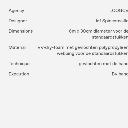
Agency
LOOGC
Designer
Ief Spincemaill
Dimensions
6m x 30cm diameter voor d
standaardstukke
Material
VV-dry-foam met gevlochten polypropylee
webbing voor de standaardstukke
Technique
gevlochten met de han
Execution
By han