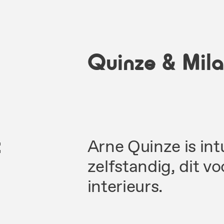
1
Quinze & Mil
t
Arne
Quinze is
int
zelfstandig,
dit
vo
interieurs.