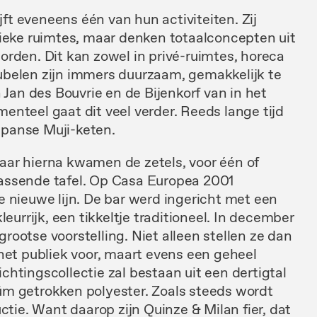
ijft eveneens
één van hun activiteiten. Zij
fieke
ruimtes,
maar denken totaal
concepten
uit
orden.
Dit
kan
zowel
in
privé-ruimtes,
horeca
belen zijn immers duurzaam, gemakkelijk te
 Jan des
Bouvrie
en de Bijenkorf
van
in het
menteel gaat dit
veel verder.
Reeds lange tijd
panse Muji-keten.
maar hierna kwamen de
zetels,
voor
één
of
assende tafel. Op Casa
Europea
2001
ge
nieuwe
lijn. De
bar werd
ingericht
met
een
kleurrijk,
een
tikkeltje traditioneel.
In
december
grootse
voorstel
ling.
Niet alleen
stellen ze dan
het
publiek voor, maar
t evens
een
geheel
lichtingscollectie
zal
bestaan uit een
dertigtal
üm
getrokken polyester.
Zoals steeds wordt
uctie.
Want daarop
zijn
Quinze
&
Milan
fier,
dat