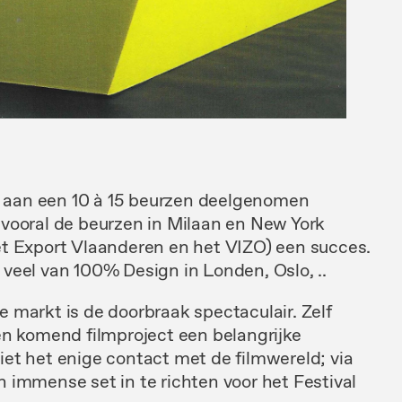
r
aan een
10
à
15
beurzen deelgenomen
n
vooral de beurzen
in
Milaan
en
New York
et
Export
Vlaanderen
en
het VIZO) een succes.
e
veel
van
100%
Design
in
Londen,
Oslo,
..
 markt is de doorbraak spectaculair. Zelf
en komend
filmproject een
belangrijke
iet het
enige contact
met
de film
wereld;
via
en
immense
set
in
te richten
voor
het Festival