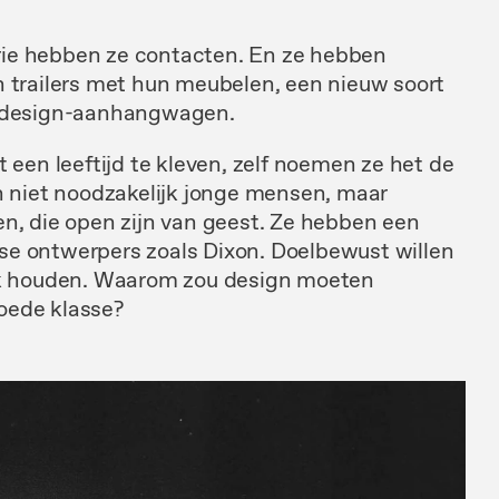
rie
hebben
ze contacten.
En
ze hebben
 trailers
met
hun meubelen, een
nieuw
soort
design-aanhangwagen.
t een leeftijd te kleven, zelf
noemen
ze het
de
n
niet
noodzakelijk jonge
mensen,
maar
en,
die open
zijn
van
geest.
Ze hebben een
lse
ontwerpers zoals
Dixon.
Doelbewust
willen
k houden. Waarom zou
design moeten
oede klasse?