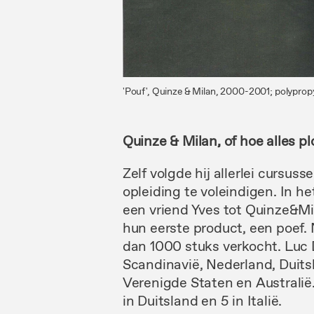
'Pouf', Quinze & Milan, 2000-2001; polyprop
Quinze & Milan, of hoe alles p
Zelf
volgde
hij
allerlei cursus
opleiding
te
voleindigen.
In
he
een
vriend Yves tot Quinze
&
Mi
hun
eerste
product, een poef.
dan 1000 stuks verkocht. Luc
Scandinavië, Nederland,
Duits
Verenigde Staten en Australië.
in
Duitsland
en 5
in
Italië.