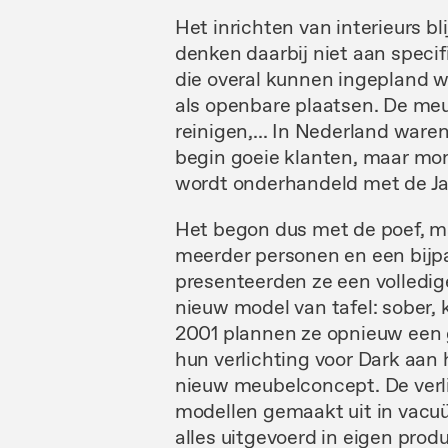
Het
inrichten
van
interieurs
bl
denken daarbij niet aan speci
die overal kunnen ingepland
w
als openbare
plaatsen. De meu
reinigen,
...
In
Nederland
waren
begin goeie klanten, maar mo
wordt
onderhandeld met de Ja
Het
begon dus
met
de poef, 
meerder
personen en
een
bijp
presenteerden
ze
een volledi
nieuw model
van
tafel:
sober,
2001 plannen
ze opnieuw
een
hun verlichting
voor D
ark
aan 
nieuw meubelconcept.
De
ver
modellen gemaakt uit in vacu
alles
uitgevoerd
in eigen prod