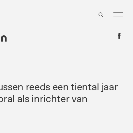
an
ussen reeds een
tiental
jaar
oral
als
inrichter
van