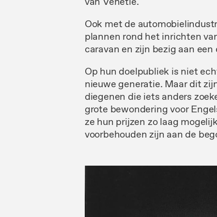
van
Venetië.
Ook met de automobielindust
plannen rond het
inrichten
van
caravan en zijn bezig aan
een
Op hun
doelpubliek
is
niet ech
nieuwe generatie. Maar dit
zij
diegenen die iets
anders zoek
grote bewondering voor
Enge
ze hun
prijzen
zo
laag
mogelij
voorbehouden
zijn aan de
beg