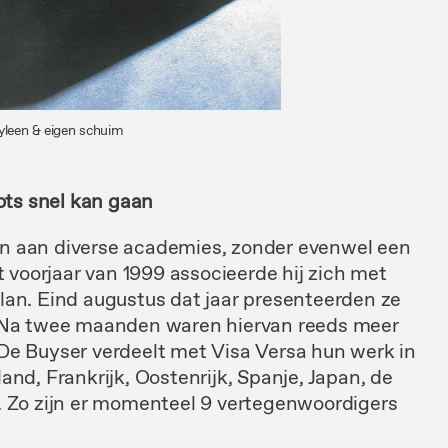
yleen & eigen schuim
lots snel kan gaan
sen aan diverse academies, zonder evenwel een
t
voorjaar van
1999
associeerde hij
zich met
lan. Eind
augustus
dat jaar presenteerden
ze
 Na
twee
maanden
waren
hiervan reeds meer
 De Buyser
verdeelt
met Visa Versa hun werk
in
land, Frankrijk,
Oostenrijk, Spanje, Japan, de
 Zo zijn er
momen
teel 9 vertegenwoordigers