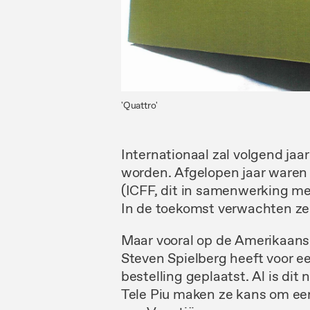
'Quattro'
Internationaal
zal
volgend
jaa
worden.
Afgelopen jaar
ware
(ICFF, dit in
samenwerking
m
In
de toekomst verwachten
z
Maar
vooral
op de Amerikaanse
Steven Spielberg heeft voor
e
bestelling geplaatst. Al
is
dit
n
Tele Piu
maken
ze kans
om
e