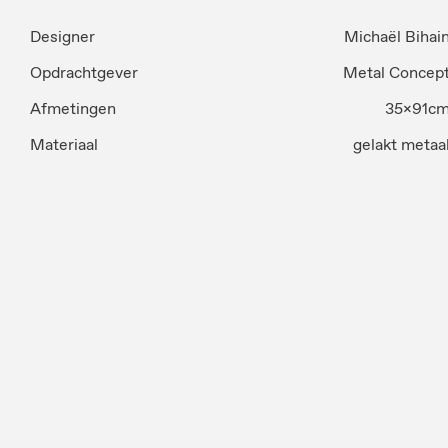
Designer
Michaël Bihai
Opdrachtgever
Metal Concep
Afmetingen
35x91c
Materiaal
gelakt metaa