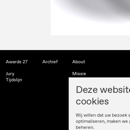
Awards 27
Archief
About
Jury
Missie
Tijdslijn
Organisatie
Partners
Deze websit
Contact
cookies
Geschiedenis
Wij willen dat uw bezoek 
optimaliseren, maken we 
beheren.