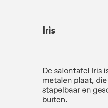
8
Iris
s
De salontafel Iris
metalen plaat, die w
stapelbaar en gesc
buiten.