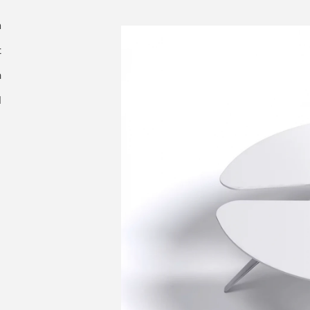
n
t
m
l