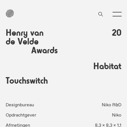
Henry van
20
de Velde
Awards
Habitat
Touchswitch
Designbureau
Niko R&D
Opdrachtgever
Niko
Afmetingen
8,3 x 8,3 x 1,1