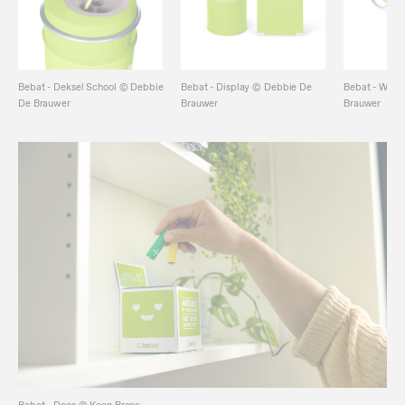
Bebat - Deksel School ©️ Debbie
Bebat - Display ©️ Debbie De
Bebat - Wrap
De Brauwer
Brauwer
Brauwer