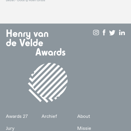
Bebat - Doos ©️ Koen Broos
Awards 27
Archief
About
Jury
Missie